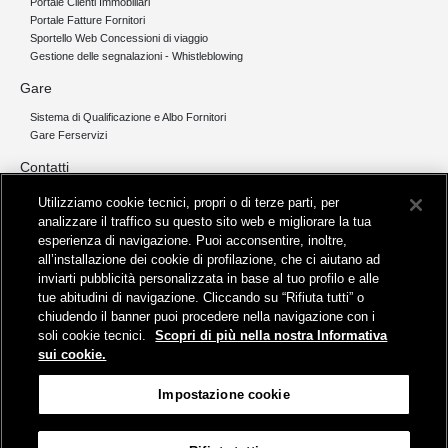
Portale Clienti Immobiliari
Portale Fatture Fornitori
Sportello Web Concessioni di viaggio
Gestione delle segnalazioni - Whistleblowing
Gare
Sistema di Qualificazione e Albo Fornitori
Gare Ferservizi
Contatti
Contatti e Mappa Sedi Operative
Utilizziamo cookie tecnici, propri o di terze parti, per
Mappa Ferrotel
analizzare il traffico su questo sito web e migliorare la tua
esperienza di navigazione. Puoi acconsentire, inoltre,
all’installazione dei cookie di profilazione, che ci aiutano ad
inviarti pubblicità personalizzata in base al tuo profilo e alle
tue abitudini di navigazione. Cliccando su “Rifiuta tutti” o
chiudendo il banner puoi procedere nella navigazione con i
Sede Centrale:
Via Tripolitania 30, 00199 Roma
soli cookie tecnici.
Scopri di più nella nostra Informativa
Telefono: 06 4410 9700 / 9701
sui cookie.
ferservizi@pec.ferservizi.it
Sede legale:
Impostazione cookie
Piazza della Croce Rossa 1, 00161 Roma
Telefono: 06 4410 101